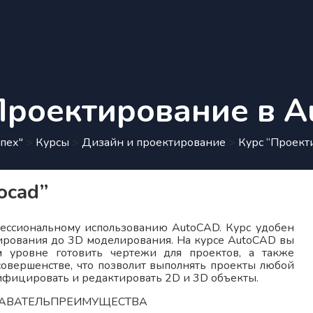
Проектирование в A
пех"
>
Курсы
>
Дизайн и проектирование
>
Курс “Проект
ocad”
фессиональному использованию AutoCAD. Курс удобен
тирования до 3D моделирования. На курсе AutoCAD вы
 уровне готовить чертежи для проектов, а также
овершенстве, что позволит выполнять проекты любой
ифицировать и редактировать 2D и 3D объекты.
АВАТЕЛЬ
ПРЕИМУЩЕСТВА