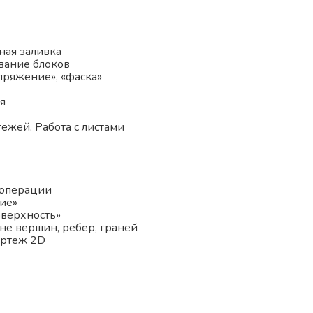
ная заливка
вание блоков
пряжение», «фаска»
я
ежей. Работа с листами
 операции
ие»
оверхность»
не вершин, ребер, граней
ертеж 2D