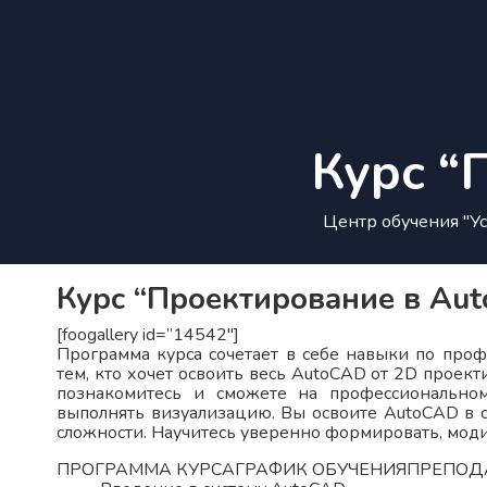
Курс “
Центр обучения "Ус
Курс “Проектирование в Aut
[foogallery id=”14542″]
Программа курса сочетает в себе навыки по про
тем, кто хочет освоить весь AutoCAD от 2D проек
познакомитесь и сможете на профессиональном
выполнять визуализацию. Вы освоите AutoCAD в с
сложности. Научитесь уверенно формировать, мод
ПРОГРАММА КУРСА
ГРАФИК ОБУЧЕНИЯ
ПРЕПОД