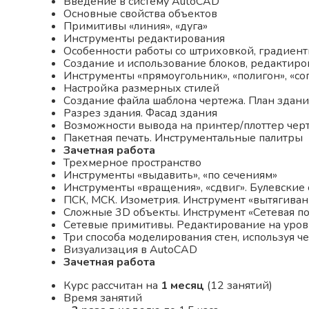
Введение в систему AutoCAD
Основные свойства объектов
Примитивы «линия», «дуга»
Инструменты редактирования
Особенности работы со штриховкой, градиент
Создание и использование блоков, редактиро
Инструменты «прямоугольник», «полигон», «со
Настройка размерных стилей
Создание файла шаблона чертежа. План здани
Разрез здания. Фасад здания
Возможности вывода на принтер/плоттер черт
Пакетная печать. Инструментальные палитры
Зачетная работа
Трехмерное пространство
Инструменты «выдавить», «по сечениям»
Инструменты «вращения», «сдвиг». Булевские
ПСК, МСК. Изометрия. Инструмент «вытягиван
Сложные 3D объекты. Инструмент «Сетевая п
Сетевые примитивы. Редактирование на уров
Три способа моделирования стен, используя ч
Визуализация в AutoCAD
Зачетная работа
Курс рассчитан на
1 месяц
(12 занятий)
Время занятий